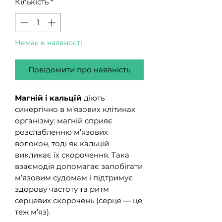
Кількість
*
Немає в наявності
Повідомити про наявність
Магній і кальцій
діють
синергічно в м’язових клітинах
організму: магній сприяє
розслабленню м’язових
волокон, тоді як кальцій
викликає їх скорочення. Така
взаємодія допомагає запобігати
м’язовим судомам і підтримує
здорову частоту та ритм
серцевих скорочень (серце — це
теж м’яз).