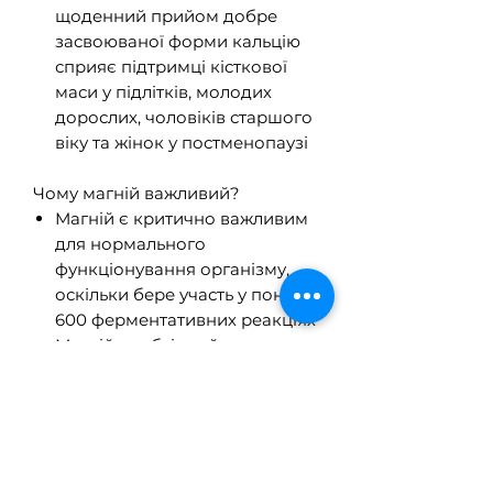
щоденний прийом добре
засвоюваної форми кальцію
сприяє підтримці кісткової
маси у підлітків, молодих
дорослих, чоловіків старшого
віку та жінок у постменопаузі
Чому магній важливий?
Магній є критично важливим
для нормального
функціонування організму,
оскільки бере участь у понад
600 ферментативних реакціях
Магній необхідний для
здоров’я серця та судин,
мозку, кісток, м’язів і легень, а
також підтримує здоровий
рівень цукру в крові
Сприяє розслабленню