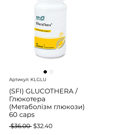
Артикул: KLGLU
(SFI) GLUCOTHERA /
Глюкотера
(Метаболізм глюкози)
60 caps
Звичайна
За
 $36.00 
$32.40