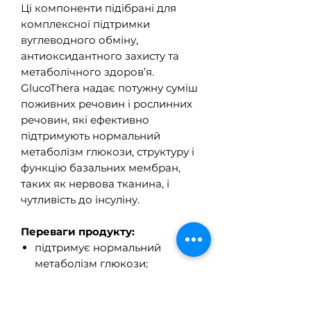
Ці компоненти підібрані для
комплексної підтримки
вуглеводного обміну,
антиоксидантного захисту та
метаболічного здоров’я.
GlucoThera надає потужну суміш
поживних речовин і рослинних
речовин, які ефективно
підтримують нормальний
метаболізм глюкози, структуру і
функцію базальних мембран,
таких як нервова тканина, і
чутливість до інсуліну.
Переваги продукту:
підтримує нормальний
метаболізм глюкози;
сприяє здоровій чутливості до
інсуліну;