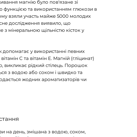
живання магнію було пов'язане зі
 функцією та використанням глюкози в
кому взяли участь майже 5000 молодих
сне дослідження виявило, що
 з мінеральною щільністю кісток у
 допомагає у використанні певних
, вітамін C та вітамін E. Магній (гліцинат)
ю, викликає рідкий стілець. Порошок
ься з водою або соком і швидко та
додається жодних ароматизаторів чи
стання
ази на день, змішана з водою, соком,