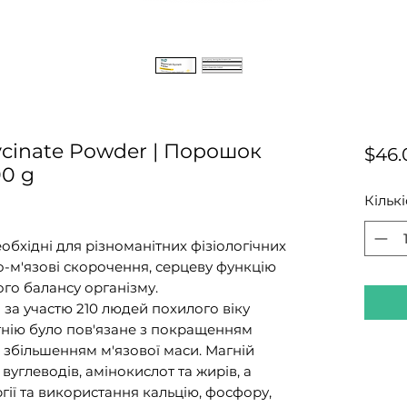
ycinate Powder | Порошок
$46.
00 g
Кількі
обхідні для різноманітних фізіологічних
-м'язові скорочення, серцеву функцію
го балансу організму.
за участю 210 людей похилого віку
нію було пов'язане з покращенням
а збільшенням м'язової маси. Магній
вуглеводів, амінокислот та жирів, а
ії та використання кальцію, фосфору,