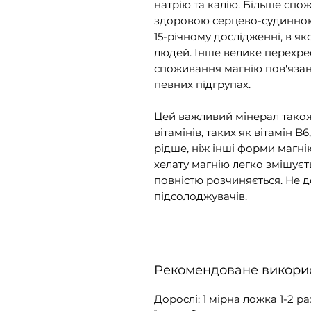
натрію та калію. Більше спо
здоровою серцево-судинною
15-річному дослідженні, в я
людей. Інше велике перехре
споживання магнію пов'язане
певних підгрупах.
Цей важливий мінерал також
вітамінів, таких як вітамін B6
рідше, ніж інші форми магні
хелату магнію легко змішуєт
повністю розчиняється. Не 
підсолоджувачів.
Рекомендоване викори
Дорослі: 1 мірна ложка 1-2 р