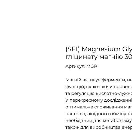
(SFI) Magnesium Gl
гліцинату магнію 3
Артикул: MGP
Магній активує ферменти, не
функцій, включаючи нервово
та регуляцію кислотно-лужно
У перехресному дослідженні 
оптимальне споживання маг
настрою, ліпідного обміну т
необхідний для метаболізму 
також для виробництва енерг