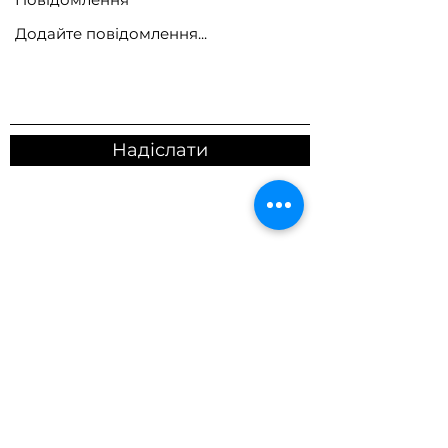
Надіслати
смт Брусилів, Житомирская область,
Україна
bio.plus.shop@gmail.com
+380664861555
Telegram/ Viber
З питань співробітництва прохання
писати на пошту: