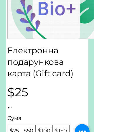
Електронна
подарункова
карта (Gift card)
$25
Сума
$25
$50
$100
$150