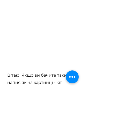
Вітаю! Якщо ви бачите такий 
напис як на картинці - кіт 
успішно зареєстрований! 
Завершити заповнення 
вашого профілю можна 
пізніше і це не є обов'язковим. 