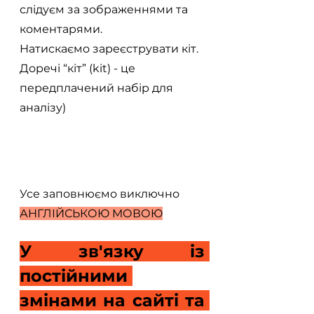
слідуєм за зображеннями та 
коментарями.
Натискаємо зареєструвати кіт. 
Доречі “кіт” (kit) - це 
передплачений набір для 
аналізу)
Усе заповнюємо виключно 
АНГЛІЙСЬКОЮ МОВОЮ
У зв'язку із 
постійними 
змінами на сайті та 