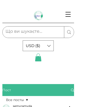
USD ($)
Пост
Все посты
semyramyda