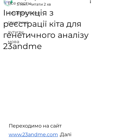
Все посты
5 лип.
Читати 2 хв
Інструкція з
пищеварение
реєстрації кіта для
генетика
аутизм
генетичного аналізу
мова
23andme
Переходимо на сайт 
www.23andme.com
 .Далі 