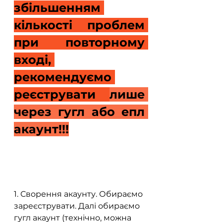
збільшенням 
кількості проблем 
при повторному 
вході, 
рекомендуємо 
реєструвати 
лише 
через гугл або епл 
акаунт!!!
1. Сворення акаунту. Обираємо 
зареєструвати. Далі обираємо 
гугл акаунт (технічно, можна 