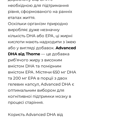
необхідною для підтримання
рівня, сформованого на ранніх
етапах життя.
Оскільки організм природно
виробляє дуже незначну
кількість DHA або EPA, ці жирні
кислоти мають надходити з їжею
або у вигляді добавок.
Advanced
DHA від Thorne
— це добавка
риб’ячого жиру з високим
вмістом DHA та помірним
вмістом EPA. Містячи 650 мг DHA
та 200 мг EPA в порції з двох
гелевих капсул, Advanced DHA є
оптимальним вибором для
когнітивної підтримки мозку в
процесі старіння.
Користь Advanced DHA від