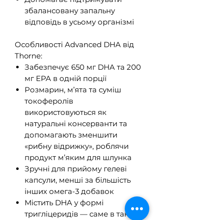
збалансовану запальну
відповідь в усьому організмі
Особливості Advanced DHA від
Thorne:
Забезпечує 650 мг DHA та 200
мг EPA в одній порції
Розмарин, м’ята та суміш
токоферолів
використовуються як
натуральні консерванти та
допомагають зменшити
«рибну відрижку», роблячи
продукт м’яким для шлунка
Зручні для прийому гелеві
капсули, менші за більшість
інших омега-3 добавок
Містить DHA у формі
тригліцеридів — саме в такій