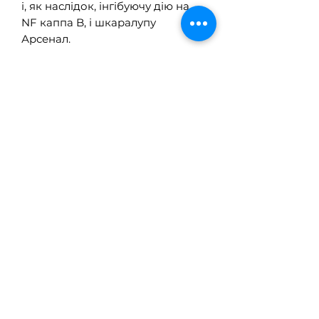
і, як наслідок, інгібуючу дію на
NF каппа B, і шкаралупу
Арсенал.
CurcuWIN поєднує куркумін з
гідрофільним (що дозволяє
йому диспергуватися у воді)
носієм з використанням
технології молекулярного
диспергування UltraSOL.
UltraSOL перетворює ліпофільні
(люблячі жири або абсорбуючі
жири) поживні речовини на
вододисперговані інгредієнти,
що є ключем до опублікованих
клінічних досліджень, що
показують чудову біодоступність
порівняно з будь-якою іншою
формою куркуміну.