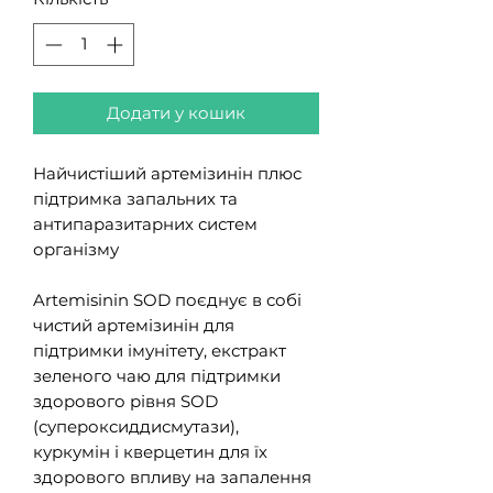
Додати у кошик
Найчистіший артемізинін плюс
підтримка запальних та
антипаразитарних систем
організму
Artemisinin SOD поєднує в собі
чистий артемізинін для
підтримки імунітету, екстракт
зеленого чаю для підтримки
здорового рівня SOD
(супероксиддисмутази),
куркумін і кверцетин для їх
здорового впливу на запалення