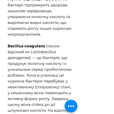
бактерії підтримують здорове
кишкове середовище,
утворюючи молочну кислоту та
виділяючи жирні кислоти, що
сприяють росту інших корисних
мікроорганізмів.
Bacillus coagulans
(також
відомий як
Lactobacillus
sporogenes
) — це бактерія, що
продукує молочну кислоту і є
унікальною серед пробіотичних
добавок. Хоча в упаковці ця
корисна бактерія перебуває у
неактивному (споровому) стані,
у кишечнику вона переходить у
активну форму росту. Завдяки
цьому вона стійка до дії
шлункової кислоти. На відміну