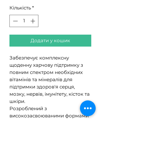
Кількість
*
Додати у кошик
Забезпечує комплексну
щоденну харчову підтримку з
повним спектром необхідних
вітамінів та мінералів для
підтримки здоров'я серця,
мозку, нервів, імунітету, кісток та
шкіри.
Розроблений з
високозасвоюваними формами
поживних речовин, включаючи
бісгліцинат цинку для підтримки
імунітету та шкіри, вітамін D3 для