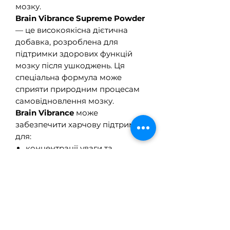
мозку.
Brain Vibrance Supreme Powder
— це високоякісна дієтична
добавка, розроблена для
підтримки здорових функцій
мозку після ушкоджень. Ця
спеціальна формула може
сприяти природним процесам
самовідновлення мозку.
Brain Vibrance
може
забезпечити харчову підтримку
для:
концентрації уваги та
розумового фокусування;
регуляції настрою,
тривожності та реакції на
стрес;
пам’яті, навчання, розуміння
та когнітивних функцій;