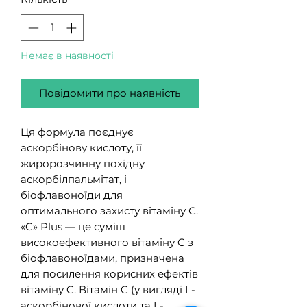
Немає в наявності
Повідомити про наявність
Ця формула поєднує
аскорбінову кислоту, її
жиророзчинну похідну
аскорбілпальмітат, і
біофлавоноїди для
оптимального захисту вітаміну С.
«C» Plus — це суміш
високоефективного вітаміну C з
біофлавоноїдами, призначена
для посилення корисних ефектів
вітаміну C. Вітамін C (у вигляді L-
аскорбінової кислоти та L-