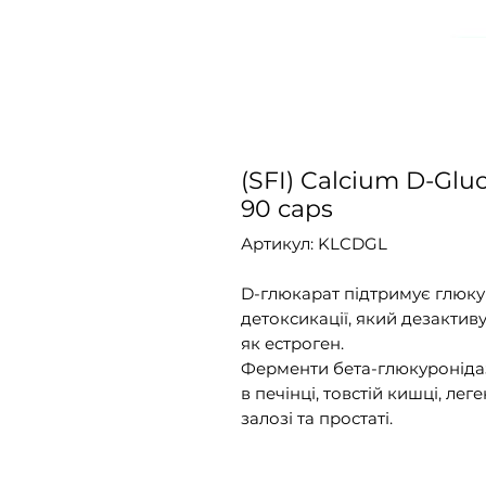
(SFI) Calcium D-Glu
90 caps
Артикул: KLCDGL
D-глюкарат підтримує глюку
детоксикації, який дезактиву
як естроген.
Ферменти бета-глюкуронідаз
в печінці, товстій кишці, лег
залозі та простаті.