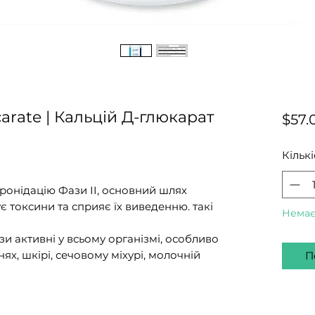
carate | Кальцій Д-глюкарат
$57.
Кількі
ронідацію Фази II, основний шлях
є токсини та сприяє їх виведенню. такі
Немає
и активні у всьому організмі, особливо
енях, шкірі, сечовому міхурі, молочній
П