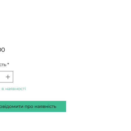
Ціна
00
сть
*
 в наявності
овідомити про наявність