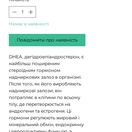
Немає в наявності
Повідомити про наявність
DHEA, дегідроепіандростерон, є
найбільш поширеним
стероїдним гормоном
надниркових залоз в організмі.
Після того, як його виробляють
надниркові залози, він
потрапляє в клітини по всьому
тілу, де перетворюється на
андрогени та естрогени. Ці
гормони регулюють жировий і
мінеральний обмін, ендокринну
і репродуктивну функцію, а