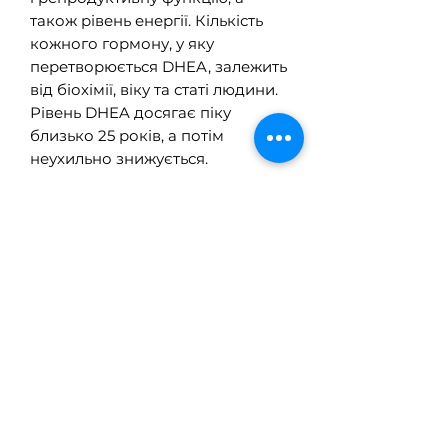
також рівень енергії. Кількість
кожного гормону, у яку
перетворюється DHEA, залежить
від біохімії, віку та статі людини.
Рівень DHEA досягає піку
близько 25 років, а потім
неухильно знижується.
Добавки DHEA підтримують
емоційне благополуччя та
імунну функцію.
• Підтримує емоційне
благополуччя та імунну функцію
• Виготовлено з 99% чистого,
фармацевтичного DHEA
• Виготовлено з гіпоалергенних
веганських інгредієнтів