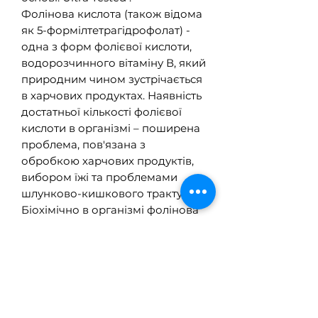
Фолінова кислота (також відома
як 5-формілтетрагідрофолат) -
одна з форм фолієвої кислоти,
водорозчинного вітаміну В, який
природним чином зустрічається
в харчових продуктах. Наявність
достатньої кількості фолієвої
кислоти в організмі – поширена
проблема, пов'язана з
обробкою харчових продуктів,
вибором їжі та проблемами
шлунково-кишкового тракту.
Біохімічно в організмі фолінова
кислота підтримує клітинне
сприйняття та реакцію, процеси
метилювання та багато
ферментативних реакцій. Вона
також може підтримувати
здоровий рівень гомоцистеїну та