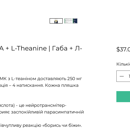
 + L-Theanine | Габа + Л-
$37.
Кількі
МК з L-теаніном доставляють 250 мг
орція – 4 натискання. Кожна пляшка
слота) - це нейротрансмітер-
рияє заспокійливій парасимпатичній
вчутливу реакцію «борись чи біжи».