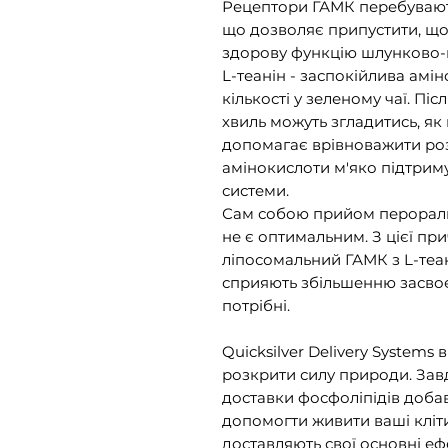
Рецептори ГАМК перебувають
що дозволяє припустити, щ
здорову функцію шлунково-
L-теанін - заспокійлива амін
кількості у зеленому чаї. П
хвиль можуть згладитись, як 
допомагає врівноважити роз
амінокислоти м'яко підтриму
системи.
Сам собою прийом перораль
не є оптимальним. З цієї п
ліпосомальний ГАМК з L-теа
сприяють збільшенню засво
потрібні.
Quicksilver Delivery Systems
розкрити силу природи. Зав
доставки фосфоліпідів добавк
допомогти живити ваші кліт
доставляють свої основні еф