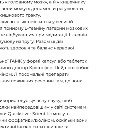
 у головному мозку, а й у кишечнику,
о вони можуть допомогти регулювати
кишкового тракту.
окислота, яка міститься у великій
ісля прийому L-теаніну патерни мозкових
це відбувається при медитації. L-теанін
умову напругу. Разом ці дві
ють здоров'я та баланс нервової
ної ГАМК у формі капсул або таблеток
ричини доктор Крістофер Шейд розробив
ніном. Ліпосомальні препарати
єння поживних речовин там, де вони
 використовує сучасну науку, щоб
дяки найпередовішим у світі системам
и Quicksilver Scientific можуть
ини фосфатидилхоліном, оскільки вони
ективні інгредієнти швидше та