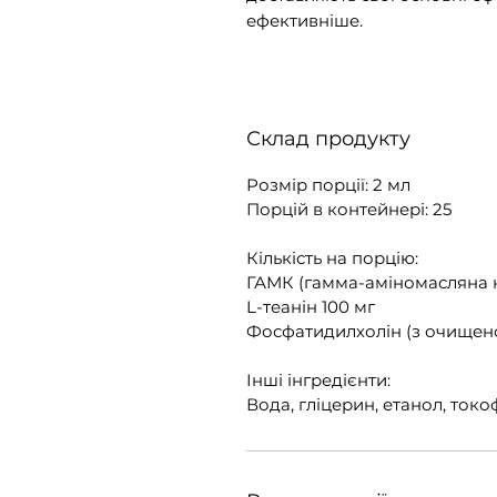
ефективніше.
Склад продукту
Розмір порції: 2 мл
Порцій в контейнері: 25
Кількість на порцію:
ГАМК (гамма-аміномасляна к
L-теанін 100 мг
Фосфатидилхолін (з очищено
Інші інгредієнти:
Вода, гліцерин, етанол, ток