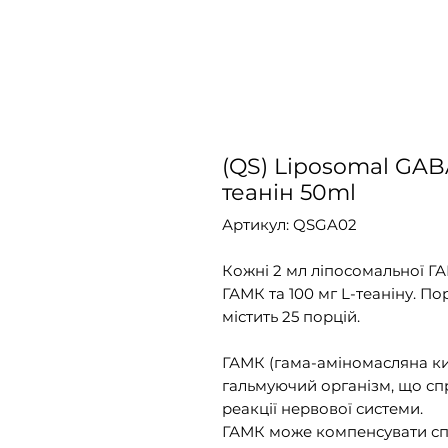
(QS) Liposomal GABA
теанін 50ml
Артикул: QSGA02
Кожні 2 мл ліпосомальної ГА
ГАМК та 100 мг L-теаніну. П
містить 25 порцій.
ГАМК (гама-аміномасляна ки
гальмуючий організм, що сп
реакції нервової системи.
ГАМК може компенсувати спі