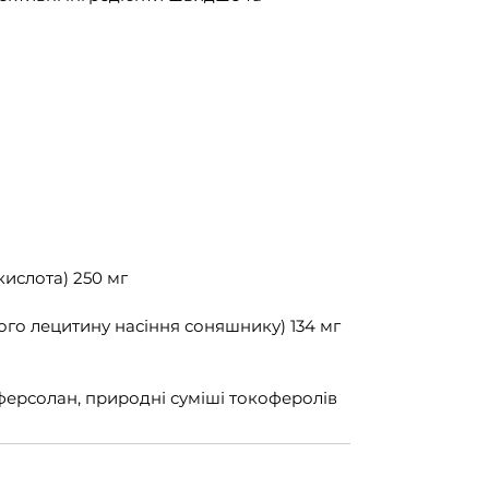
ислота) 250 мг
го лецитину насіння соняшнику) 134 мг
оферсолан, природні суміші токоферолів