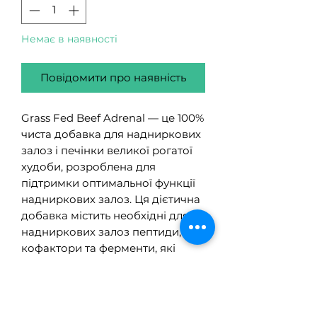
Немає в наявності
Повідомити про наявність
Grass Fed Beef Adrenal — це 100%
чиста добавка для надниркових
залоз і печінки великої рогатої
худоби, розроблена для
підтримки оптимальної функції
надниркових залоз. Ця дієтична
добавка містить необхідні для
надниркових залоз пептиди,
кофактори та ферменти, які
живлять і підтримують здорову
функцію надниркових залоз,
сприяючи гормональному
балансу, регуляції стресу та