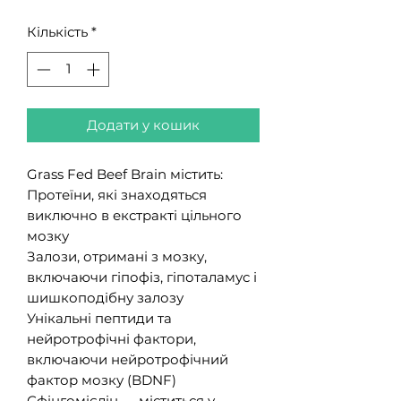
Кількість
*
Додати у кошик
Grass Fed Beef Brain містить:
Протеїни, які знаходяться
виключно в екстракті цільного
мозку
Залози, отримані з мозку,
включаючи гіпофіз, гіпоталамус і
шишкоподібну залозу
Унікальні пептиди та
нейротрофічні фактори,
включаючи нейротрофічний
фактор мозку (BDNF)
Сфінгомієлін — міститься у