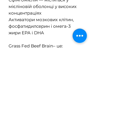
мієліновій оболонці у високих
концентраціях
Активатори мозкових клітин,
фосфатидилсерин і омега-3
жири EPA і DHA
Grass Fed Beef Brain– це:
Екологічно чисті пасовища в
Новій Зеландії та Австралії
Вигодовування на травах
Без гормонів, пестицидів і ГМО
Абсолютна відсутність
наповнювачів (або) агентів
потоку
100% ліофілізований і не
знежирений
Перевірено на чистоту третіми
сторонами
Без алергенів