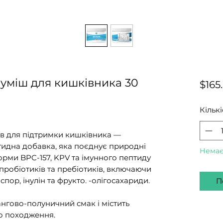
| Cуміш для кишківника 30
$165
Кількі
в для підтримки кишківника —
идна добавка, яка поєднує природні
Немає
орми BPC-157, KPV та імунного пептиду
пробіотиків та пребіотиків, включаючи
спор, інулін та фрукто. -олігосахариди.
П
нгово-полуничний смак і містить
о походження.