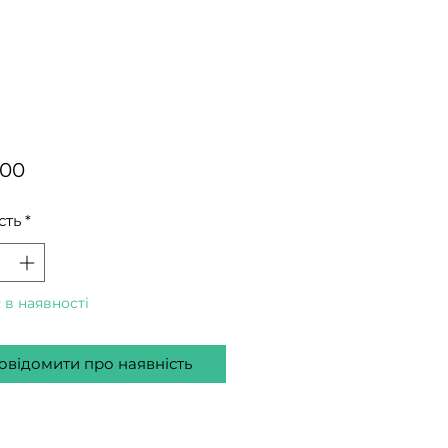
Ціна
.00
сть
*
 в наявності
овідомити про наявність