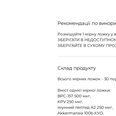
Рекомендації по викор
Розмішуйте 1 мірну ложку у 
ЗБЕРІГАТИ В НЕДОСТУПНОМ
ЗБЕРІГАЙТЕ В СУХОМУ ПР
Склад продукту
Всього мірних ложок - 30 п
Вміст однієї мірної ложки:
BPC-157 500 мкг,
KPV 250 мкг,
імунний пептид A2 250 мкг,
Akkermansia 100b КУО,