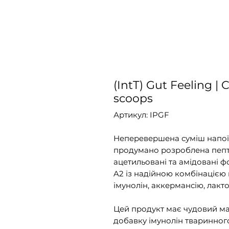
(IntT) Gut Feeling 
scoops
Артикул: IPGF
Неперевершена суміш напої
продумано розроблена пепт
ацетильовані та амідовані ф
A2 із надійною комбінацією 
імунолін, аккермансію, лакто
Цей продукт має чудовий ма
добавку імунолін тваринног