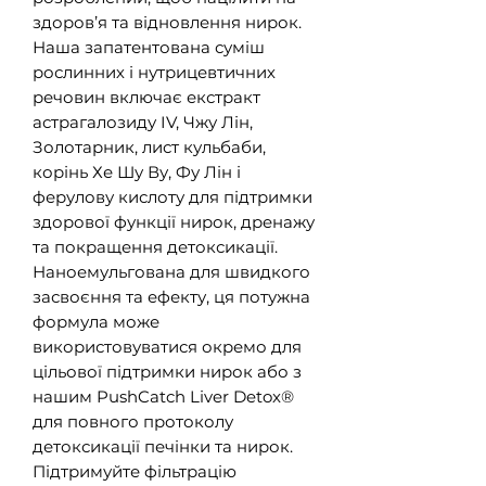
здоров’я та відновлення нирок.
Наша запатентована суміш
рослинних і нутрицевтичних
речовин включає екстракт
астрагалозиду IV, Чжу Лін,
Золотарник, лист кульбаби,
корінь Хе Шу Ву, Фу Лін і
ферулову кислоту для підтримки
здорової функції нирок, дренажу
та покращення детоксикації.
Наноемульгована для швидкого
засвоєння та ефекту, ця потужна
формула може
використовуватися окремо для
цільової підтримки нирок або з
нашим PushCatch Liver Detox®
для повного протоколу
детоксикації печінки та нирок.
Підтримуйте фільтрацію