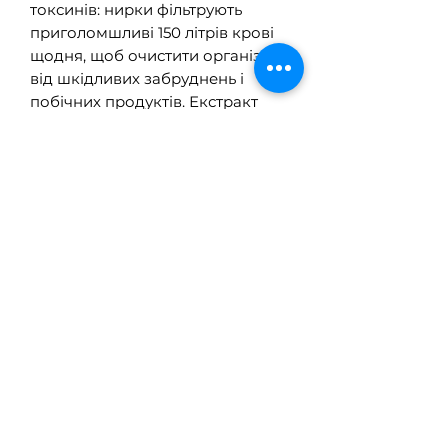
токсинів: нирки фільтрують
приголомшливі 150 літрів крові
щодня, щоб очистити організм
від шкідливих забруднень і
побічних продуктів. Екстракт
листя кульбаби та золотарника
класичних гірких трав
підтримують здоровий дренаж і
фільтраційну здатність нирок для
посилення детоксикації.
Захист від пошкодження нирок:
наші ніжні нирки дуже чутливі
до пошкоджень протягом усього
життя, і їх важко відновити.
Ознайомлені часом рослинні та
нутрицевтики фу-лін, чжу-лін,
астрагалозид IV, Хе Шоу Ву та
ферулова кислота пропонують
захисну та регенеративну
підтримку для цих працьовитих