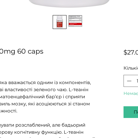
00mg 60 caps
$27.
Кількі
яка вважається одним із компонентів,
і властивості зеленого чаю. L-теанін
Немає
матоенцефалічний бар’єр і сприяти
виль мозку, які асоціюються зі станом
жності.
П
увати розслаблений, але бадьорий
орову когнітивну функцію. L-теанін