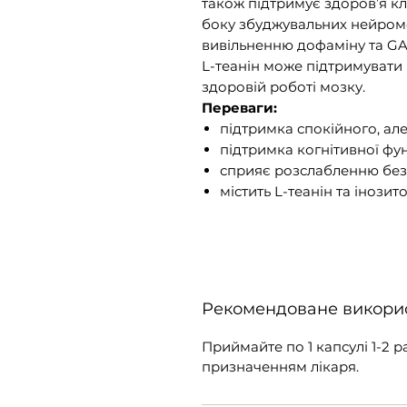
також підтримує здоров’я клі
боку збуджувальних нейроме
вивільненню дофаміну та GA
L-теанін може підтримувати 
здоровій роботі мозку.
Переваги:
підтримка спокійного, ал
підтримка когнітивної фун
сприяє розслабленню без 
містить L-теанін та інозито
Рекомендоване викори
Приймайте по 1 капсулі 1-2 р
призначенням лікаря.