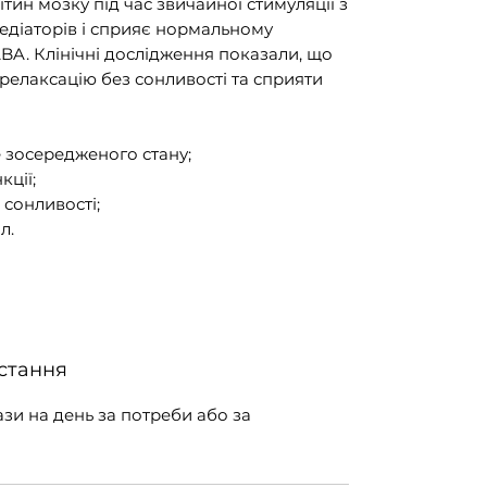
тин мозку під час звичайної стимуляції з
діаторів і сприяє нормальному
BA. Клінічні дослідження показали, що
релаксацію без сонливості та сприяти
е зосередженого стану;
кції;
сонливості;
л.
стання
ази на день за потреби або за