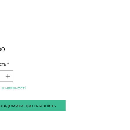
Ціна
00
сть
*
 в наявності
овідомити про наявність