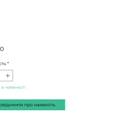
Ціна
00
сть
*
 в наявності
овідомити про наявність