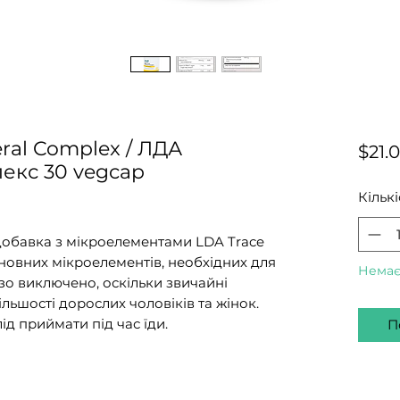
eral Complex / ЛДА
$21.
екс 30 vegcap
Кількі
добавка з мікроелементами LDA Trace
основних мікроелементів, необхідних для
Немає
зо виключено, оскільки звичайні
ільшості дорослих чоловіків та жінок.
ід приймати під час їди.
П