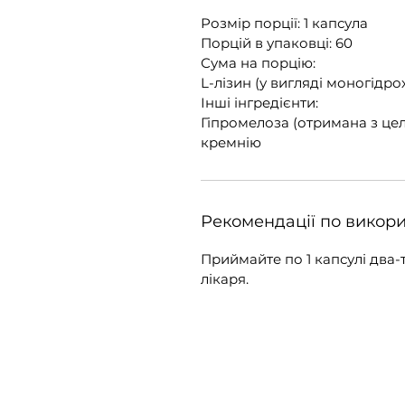
Розмір порції: 1 капсула
Порцій в упаковці: 60
Сума на порцію:
L-лізин (у вигляді моногідро
Інші інгредієнти:
Гіпромелоза (отримана з цел
кремнію
Рекомендації по викор
Приймайте по 1 капсулі два-
лікаря.