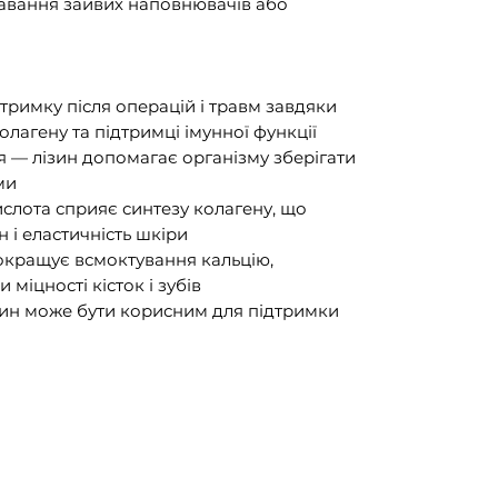
давання зайвих наповнювачів або
тримку після операцій і травм завдяки
колагену та підтримці імунної функції
я — лізин допомагає організму зберігати
ми
слота сприяє синтезу колагену, що
 і еластичність шкіри
покращує всмоктування кальцію,
міцності кісток і зубів
лізин може бути корисним для підтримки