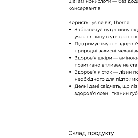
цієї амінокислоти — без до
консервантів.
Користь Lysine від Thorne
Забезпечує нутрітивну під
участі лізину в утворенні 
Підтримує імунне здоров’
природні захисні механіз
Здоров’я шкіри — аміноки
позитивно впливає на стан
Здоров’я кісток — лізин 
необхідного для підтримки 
Деякі дані свідчать, що 
здоров’я ясен і тканин губ
Склад продукту