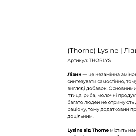
(Thorne) Lysine | Лі
Артикул: THORLYS
Лізин
— це незамінна амінок
синтезувати самостійно, том
вигляді добавок. Основними
птиця, риба, молочні продукт
багато людей не отримують д
раціону, тому додатковий пр
доцільним.
Lysine від Thorne
містить на