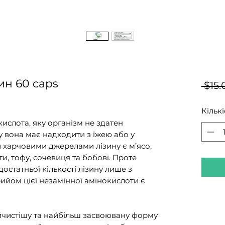
зин 60 caps
 $15.
Кількі
ислота, яку організм не здатен
у вона має надходити з їжею або у
 харчовими джерелами лізину є м’ясо,
и, тофу, сочевиця та бобові. Проте
остатньої кількості лізину лише з
ийом цієї незамінної амінокислоти є
йчистішу та найбільш засвоювану форму