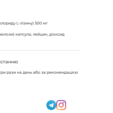
хлориду L-лізину) 500 мг
юлози) капсула, лейцин, діоксид
истанню
три рази на день або за рекомендацією