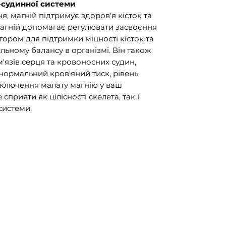
о-судинної системи
я, магній підтримує здоров'я кісток та
агній допомагає регулювати засвоєння
ором для підтримки міцності кісток та
ьному балансу в організмі. Він також
 м'язів серця та кровоносних судин,
ормальний кров'яний тиск, рівень
 Включення малату магнію у ваш
рияти як цілісності скелета, так і
системи.