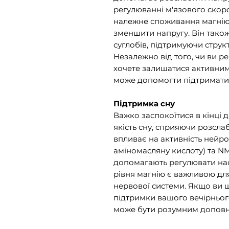
регулюванні м'язового скоро
належне споживання магнію 
зменшити напругу. Він тако
суглобів, підтримуючи струк
Незалежно від того, чи ви ре
хочете залишатися активним
може допомогти підтримати 
Підтримка сну
Важко заспокоїтися в кінці
якість сну, сприяючи розсла
впливає на активність нейр
аміномасляну кислоту) та NM
допомагають регулювати нас
рівня магнію є важливою для
нервової системи. Якщо ви 
підтримки вашого вечірньог
може бути розумним допов