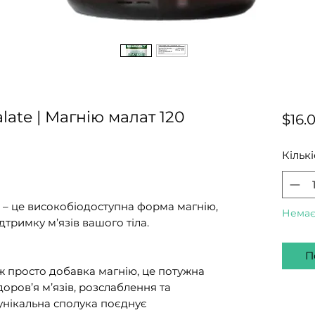
ate | Магнію малат 120
$16.
Кількі
x – це високобіодоступна форма магнію,
Немає
дтримку м’язів вашого тіла.
П
іж просто добавка магнію, це потужна
доров’я м’язів, розслаблення та
унікальна сполука поєднує