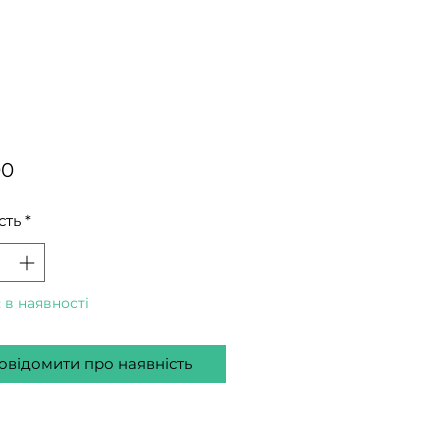
Ціна
00
сть
*
 в наявності
овідомити про наявність