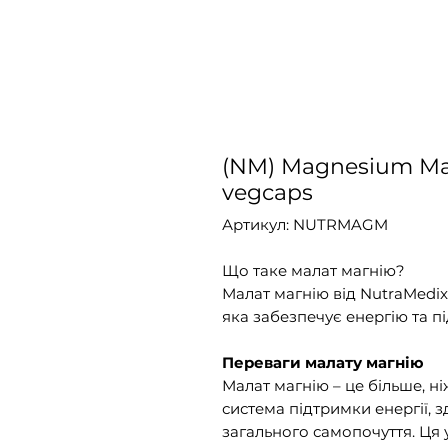
(NM) Magnesium Mal
vegcaps
Артикул: NUTRMAGM
Що таке малат магнію?
Малат магнію від NutraMedi
яка забезпечує енергію та пі
Переваги малату магнію
Малат магнію – це більше, н
система підтримки енергії, з
загального самопочуття. Ця 