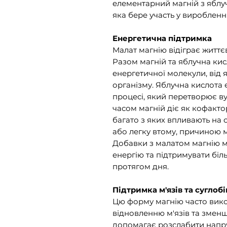
елементарний магній з ябл
яка бере участь у виробленні
Енергетична підтримка
Малат магнію відіграє життє
Разом магній та яблучна ки
енергетичної молекули, від
організму. Яблучна кислота 
процесі, який перетворює ву
часом магній діє як кофакт
багато з яких впливають на 
або легку втому, причиною м
Добавки з малатом магнію 
енергію та підтримувати бі
протягом дня.
Підтримка м'язів та суглобі
Цю форму магнію часто викор
відновленню м'язів та зменш
допомагає розслабити напруж