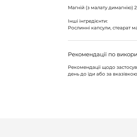
Магній (з малату димагнію) 
Інші інгредієнти:
Рослинні капсули, стеарат 
Рекомендації по викор
Рекомендації щодо застосува
день до їди або за вказівкою