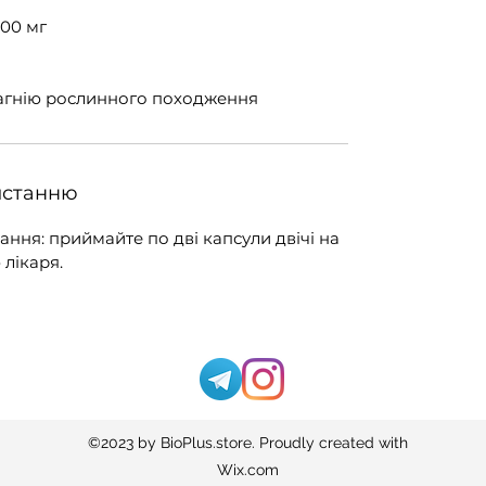
200 мг
магнію рослинного походження
истанню
ння: приймайте по дві капсули двічі на
 лікаря.
©2023
by BioPlus.store. Proudly created with
Wix.com