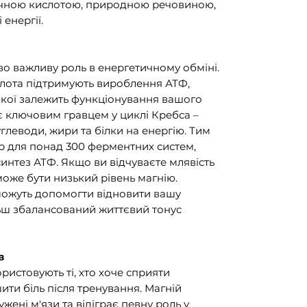
учною кислотою, природною речовиною,
 енергії.
во важливу роль в енергетичному обміні.
слота підтримують вироблення АТФ,
 якої залежить функціонування вашого
є ключовим гравцем у циклі Кребса –
глеводи, жири та білки на енергію. Тим
ор для понад 300 ферментних систем,
синтез АТФ. Якщо ви відчуваєте млявість
оже бути низький рівень магнію.
можуть допомогти відновити вашу
льш збалансований життєвий тонус
в
истовують ті, хто хоче сприяти
ити біль після тренування. Магній
ені м'язи та відіграє певну роль у