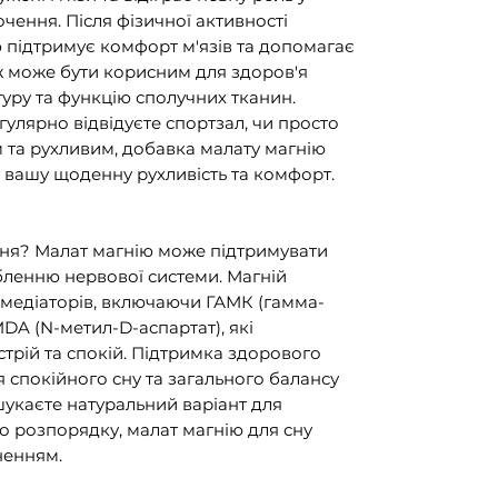
чення. Після фізичної активності
підтримує комфорт м'язів та допомагає
ж може бути корисним для здоров'я
туру та функцію сполучних тканин.
гулярно відвідуєте спортзал, чи просто
 та рухливим, добавка малату магнію
вашу щоденну рухливість та комфорт.
 дня? Малат магнію може підтримувати
бленню нервової системи. Магній
омедіаторів, включаючи ГАМК (гамма-
DA (N-метил-D-аспартат), які
трій та спокій. Підтримка здорового
 спокійного сну та загального балансу
шукаєте натуральний варіант для
о розпорядку, малат магнію для сну
ненням.