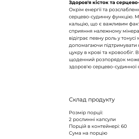
Здоров'я кісток та серцев
Окрім енергії та розслабленн
серцево-судинну функцію. М
кальцію, що є важливим факт
сприяння належному мінерал
відіграє певну роль у тонусі
допомагаючи підтримувати н
цукру в крові та кровообіг.
щоденний розпорядок може сп
здоров'ю серцево-судинної 
Склад продукту
Розмір порції:
2 рослинні капсули
Порцій в контейнері: 60
Сума на порцію