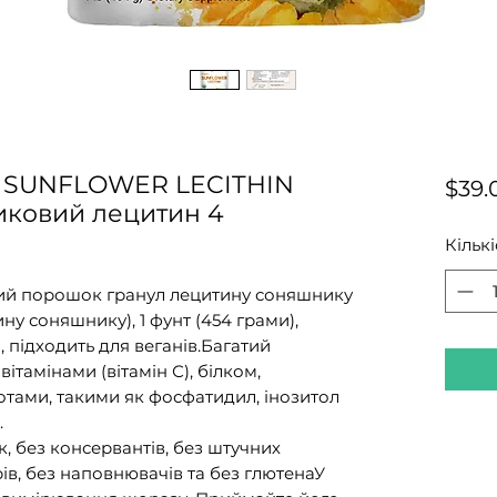
 SUNFLOWER LECITHIN
$39.
ковий лецитин 4
Кількі
ий порошок гранул лецитину соняшнику
у соняшнику), 1 фунт (454 грами),
 підходить для веганів.Багатий
ітамінами (вітамін С), білком,
тами, такими як фосфатидил, інозитол
.
к, без консервантів, без штучних
ів, без наповнювачів та без глютенаУ