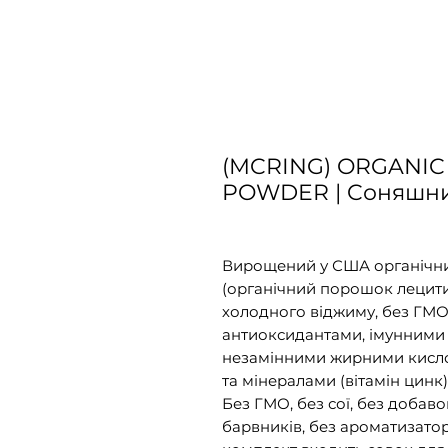
(MCRING) ORGANIC
POWDER | Cоняшни
Вирощений у США органічн
(органічний порошок лецитин
холодного віджиму, без ГМО,
антиоксидантами, імунними в
незамінними жирними кисло
та мінералами (вітамін цинк)
Без ГМО, без сої, без добаво
барвників, без ароматизатор