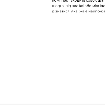
комплект входить совок дл
щодня під час їжі або між їд
дізнатися, яка їжа є найпож