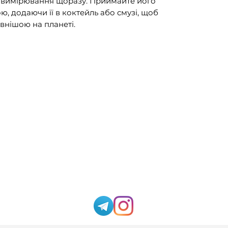
я вимірювання щоразу. Приймайте його
ою, додаючи її в коктейль або смузі, щоб
ивнішою на планеті.