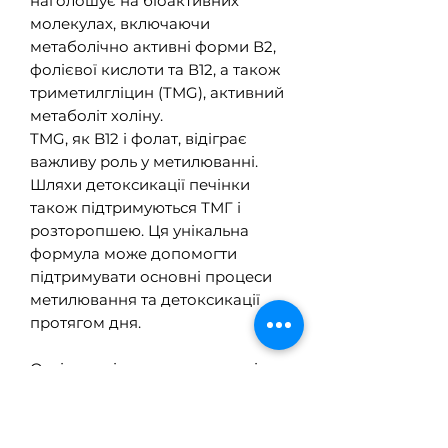
наголошує на біоактивних
молекулах, включаючи
метаболічно активні форми В2,
фолієвої кислоти та В12, а також
триметилгліцин (TMG), активний
метаболіт холіну.
TMG, як B12 і фолат, відіграє
важливу роль у метилюванні.
Шляхи детоксикації печінки
також підтримуються ТМГ і
розторопшею. Ця унікальна
формула може допомогти
підтримувати основні процеси
метилювання та детоксикації
протягом дня.
Оскільки вік, низька кислотність
шлункового соку та генетичні
варіації можуть погіршити
засвоєння вітамінів комплексу B,