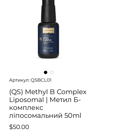
Артикул: QSBCL01
(QS) Methyl B Complex
Liposomal | Метил Б-
комплекс
ліпосомальний 50ml
Ціна
$50.00