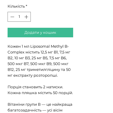
Кількість
*
Додати у кошик
Кожен 1 мл Liposomal Methyl B-
Complex містить 12,5 мг B1, 7,5 мг
B2, 10 мг B3, 25 мг B5, 7,5 мг B6,
500 мкг B7, 500 мкг B9, 500 мкг
B12, 25 мг триметилгліцину та 50
мг екстракту розторопші.
Порція становить 2 натиски.
Кожна пляшка містить 50 порцій.
Вітаміни групи В — це найкраща
багатозадачність — усі вісім