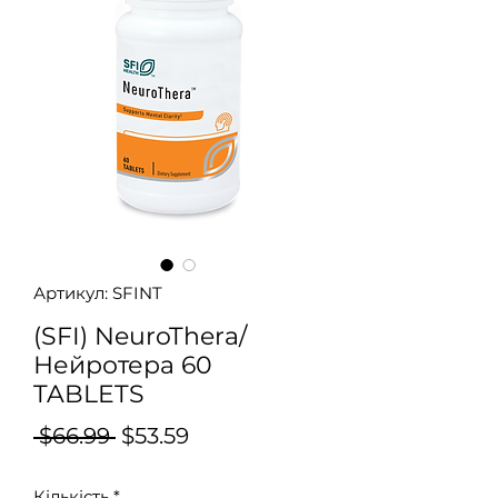
Артикул: SFINT
(SFI) NeuroThera/
Нейротера 60
TABLETS
Звичайна
За
 $66.99 
$53.59
ціна
розпродажем
Кількість
*