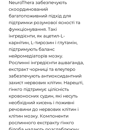
NeuroThera забезпечують
скоординований
багатопоживний підхід для
підтримки розумової ясності та
функціонування. Такі
інгредієнти, як ацетил-L-
карнітин, L-тирозин і глутамін,
підтримують баланс
нейромедіаторів мозку.
Рослинні інгредієнти ашваганда,
екстракт чорниці та елеутеро
забезпечують антиоксидантний
захист нервових клітин. Нарешті,
гінкго підтримує цілісність
кровоносних судин, які несуть
необхідний кисень і поживні
речовини до нервових клітин і
клітин мозку. Компоненти
рослинного екстракту гінкго
білоба надають розслаблюючу