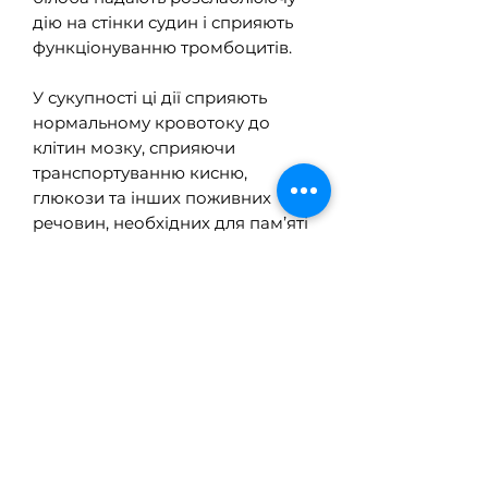
дію на стінки судин і сприяють
функціонуванню тромбоцитів.
У сукупності ці дії сприяють
нормальному кровотоку до
клітин мозку, сприяючи
транспортуванню кисню,
глюкози та інших поживних
речовин, необхідних для пам’яті
та когнітивних функцій.
Довгостроковий окислювальний
стрес пов’язують із віковим
погіршенням пам’яті,
когнітивних здібностей і
загальної функції мозку.
Поліфенольні флавоноїдні
сполуки, такі як ті, що містяться в
чорниці та гінкго білоба,
забезпечують потужний