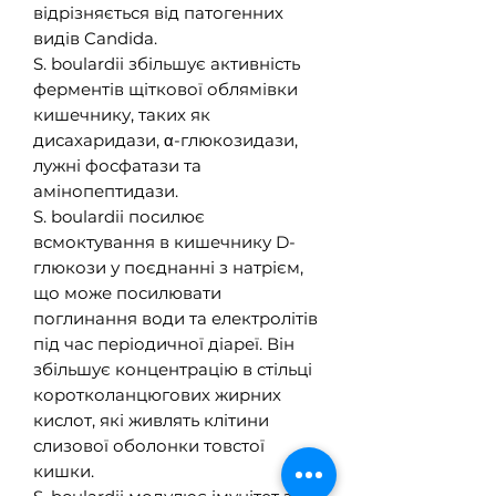
відрізняється від патогенних
видів Candida.
S. boulardii збільшує активність
ферментів щіткової облямівки
кишечнику, таких як
дисахаридази, α-глюкозидази,
лужні фосфатази та
амінопептидази.
S. boulardii посилює
всмоктування в кишечнику D-
глюкози у поєднанні з натрієм,
що може посилювати
поглинання води та електролітів
під час періодичної діареї. Він
збільшує концентрацію в стільці
коротколанцюгових жирних
кислот, які живлять клітини
слизової оболонки товстої
кишки.