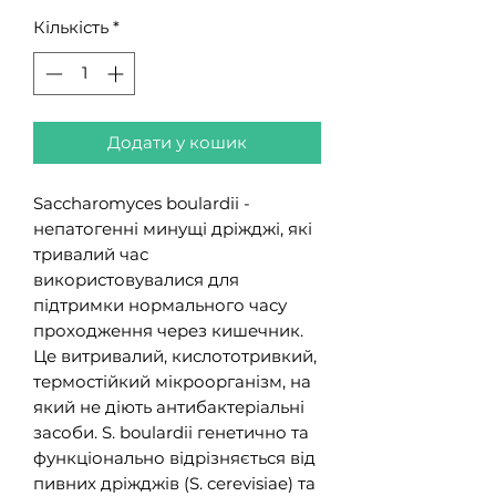
Кількість
*
Додати у кошик
Saccharomyces boulardii -
непатогенні минущі дріжджі, які
тривалий час
використовувалися для
підтримки нормального часу
проходження через кишечник.
Це витривалий, кислототривкий,
термостійкий мікроорганізм, на
який не діють антибактеріальні
засоби. S. boulardii генетично та
функціонально відрізняється від
пивних дріжджів (S. cerevisiae) та