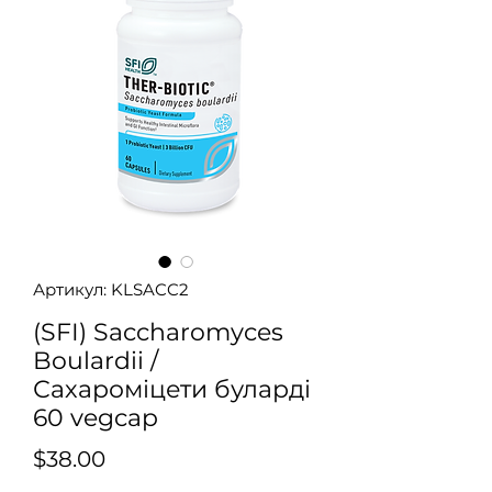
Артикул: KLSACC2
(SFI) Saccharomyces
Boulardii /
Сахароміцети буларді
60 vegcap
Ціна
$38.00