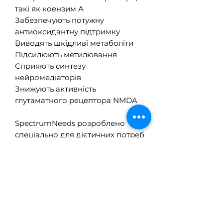
такі як коензим А
Забезпечують потужну
антиоксидантну підтримку
Виводять шкідливі метаболіти
Підсилюють метилювання
Сприяють синтезу
нейромедіаторів
Знижують активність
глутаматного рецептора NMDA
SpectrumNeeds розроблено
спеціально для дієтичних потреб
дітей і дорослих з аутичним
спектром і пов’язаними з ними
розладами нервової системи.
Зокрема, SpectrumNeeds містить
багато основних поживних
речовин, яких часто не вистачає
в осіб із розладом аутистичного