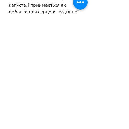
капуста, і приймається як
добавка для серцево-судинної
системи та травлення. У
харчових продуктах
сульфорафан знаходиться в
неактивній формі, відомій як
глюкорафанін. Він активується в
хімічній реакції, коли вступає в
контакт з мірозиназою,
ферментом, який вивільняється
як захисна реакція в рослинах,
коли вони пошкоджені.
Рекомендації по
використанню
Як дієтичну добавку ми
рекомендуємо приймати дві