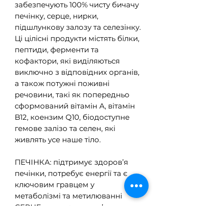
забезпечують 100% чисту бичачу
печінку, серце, нирки,
підшлункову залозу та селезінку.
Ці цілісні продукти містять білки,
пептиди, ферменти та
кофактори, які виділяються
виключно з відповідних органів,
а також потужні поживні
речовини, такі як попередньо
сформований вітамін А, вітамін
B12, коензим Q10, біодоступне
гемове залізо та селен, які
живлять усе наше тіло.
ПЕЧІНКА: підтримує здоров’я
печінки, потребує енергії та є
ключовим гравцем у
метаболізмі та метилюванні
СЕРЦЕ: сприяє здоров’ю серця
та артеріального тиску