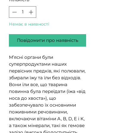
Немає в наявності
Повідомити про наявність
М’ясні органи були
суперпродуктами наших
первісних предків, які полювали,
збирали їжу та їли без відходів.
Вони їли все, що тварина
повинна була переїдати (їжа «від
носа до хвоста»), що
забезпечувало їх основними
поживними речовинами,
включаючи вітаміни A, B, D, E і K,
а також мінерали, такі як гемове
залізо (висока біодоступність,