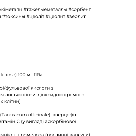
жкіметали #тяжелыеметаллы #сорбент
 #токсины #цеоліт #цеолит #зеолит
leanse) 100 мг 111%
ої/фульвової кислоти з
м листям кінзи, діоксидом кремнію,
 клітин)
 (Taraxacum officinale), кверцефіт
вітамін С (у вигляді аскорбінової
емнію, гіпромелоза (рослинні капсули).