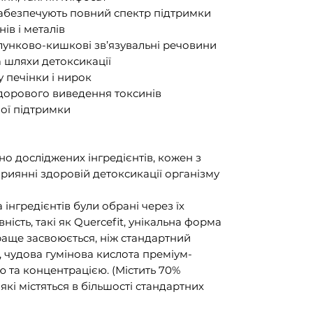
забезпечують повний спектр підтримки
ів і металів
шлунково-кишкові зв’язувальні речовини
 шляхи детоксикації
 печінки і нирок
здорового виведення токсинів
ної підтримки
чно досліджених інгредієнтів, кожен з
приянні здоровій детоксикації організму
інгредієнтів були обрані через їх
ність, такі як Quercefit, унікальна форма
краще засвоюється, ніж стандартний
, чудова гумінова кислота преміум-
ю та концентрацією. (Містить 70%
які містяться в більшості стандартних