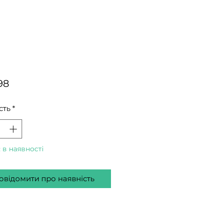
Ціна
98
сть
*
 в наявності
овідомити про наявність