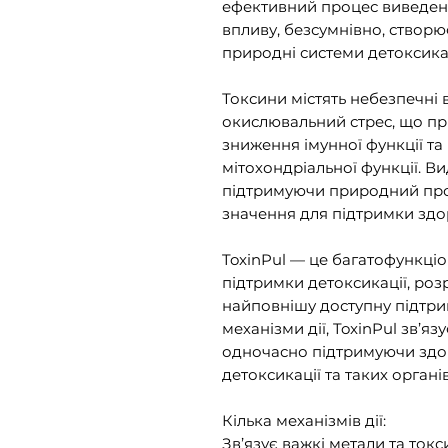
ефективний процес виведенн
впливу, безсумнівно, створ
природні системи детоксикац
Токсини містять небезпечні 
окислювальний стрес, що пр
зниження імунної функції т
мітохондріальної функції. В
підтримуючи природний проц
значення для підтримки здор
ToxinPul — це багатофункці
підтримки детоксикації, ро
найповнішу доступну підтри
механізми дії, ToxinPul зв’яз
одночасно підтримуючи здо
детоксикації та таких органів
Кілька механізмів дії:
Зв’язує важкі метали та токси