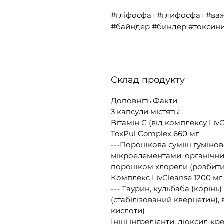
#гліфосфат #глифосфат #ва
#байндер #биндер #токсини
Склад продукту
Доповніть Факти
3 капсули містять:
Вітамін С (від комплексу LivC
ToxPul Complex 660 мг
---Порошкова суміш гумінов
мікроелементами, органічни
порошком хлорели (розбитих
Комплекс LivCleanse 1200 мг
--- Таурин, кульбаба (корінь)
(стабілізований кверцетин), 
кислоти)
Інші інгредієнти: діоксид кр