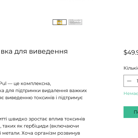
бавка для виведення
$49.
Кількі
nPul — це комплексна,
ка для підтримки видалення важких
Немає
ияє виведенню токсинів і підтримує
П
ті швидко зростає вплив токсинів
 таких як гербіциди (включаючи
кі метали. Хоча організм розвинув