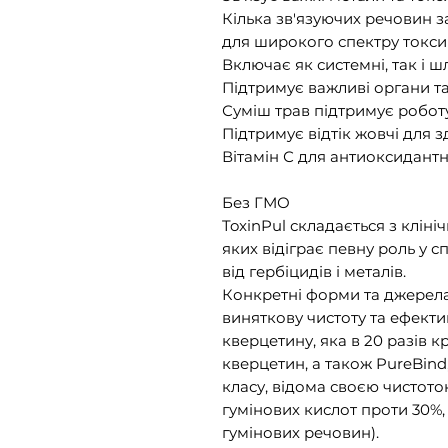
Кілька зв'язуючих речовин 
для широкого спектру токсин
Включає як системні, так і 
Підтримує важливі органи та
Суміш трав підтримує роботу
Підтримує відтік жовчі для 
Вітамін С для антиоксидант
Без ГМО
ToxinPul складається з кліні
яких відіграє певну роль у с
від гербіцидів і металів.
Конкретні форми та джерела 
виняткову чистоту та ефектив
кверцетину, яка в 20 разів 
кверцетин, а також PureBind
класу, відома своєю чистото
гумінових кислот проти 30%, 
гумінових речовин).