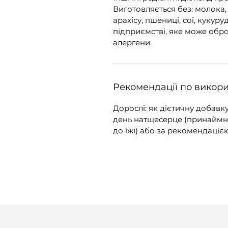
Виготовляється без: молока, 
арахісу, пшениці, сої, кукур
підприємстві, яке може оброб
алергени.
Рекомендації по викор
Дорослі: як дієтичну добавк
день натщесерце (принаймні 
до їжі) або за рекомендаці