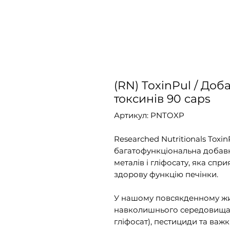
(RN) ToxinPul / До
токсинів 90 caps
Артикул: PNTOXP
Researched Nutritionals Toxi
багатофункціональна добав
металів і гліфосату, яка спр
здорову функцію печінки.
У нашому повсякденному жит
навколишнього середовища,
гліфосат), пестициди та важ