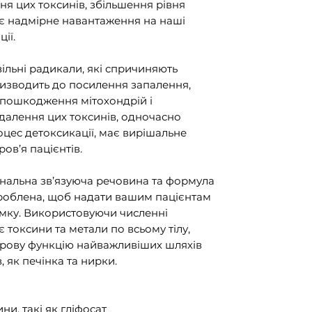
я цих токсинів, збільшення рівня
ює надмірне навантаження на наші
ії.
вільні радикали, які спричиняють
изводить до посилення запалення,
а пошкодження мітохондрій і
идалення цих токсинів, одночасно
ес детоксикації, має вирішальне
ов’я пацієнтів.
ональна зв’язуюча речовина та формула
зроблена, щоб надати вашим пацієнтам
мку. Використовуючи численні
ує токсини та метали по всьому тілу,
рову функцію найважливіших шляхів
, як печінка та нирки.
ни, такі як гліфосат