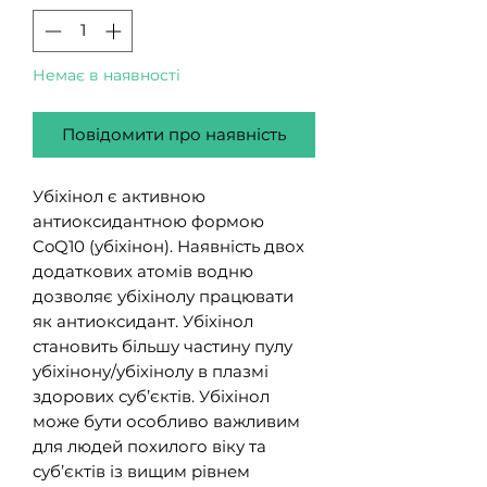
Немає в наявності
Повідомити про наявність
Убіхінол є активною
антиоксидантною формою
CoQ10 (убіхінон). Наявність двох
додаткових атомів водню
дозволяє убіхінолу працювати
як антиоксидант. Убіхінол
становить більшу частину пулу
убіхінону/убіхінолу в плазмі
здорових суб’єктів. Убіхінол
може бути особливо важливим
для людей похилого віку та
суб’єктів із вищим рівнем