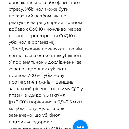
окислювального або фізичного
стресу. Убіхінол може бути
показаний особам, які не
реагують на регулярний прийом
добавок CoQ10 (можливо, через
погане перетворення CoQ10 в
убіхінол в організмі).
Дослідження показують, що він
легше засвоюється, ніж убіхінон.
У порівняльному дослідженні за
участю здорових суб’єктів
прийом 200 мг убіхінолу
протягом 4 тижнів підвищив
загальний рівень коензиму Q10 у
плазмі з 0,9 до 4,3 мкг/мл
(p<0,001) порівняно з 0,9–2,5 мкг/
мл убіхінону. Було також
зазначено, що убіхінол
підтримує здорове
співвідношення CoQ10 і ліпідів.