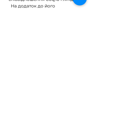
На додаток до його
антиоксидантних переваг, деякі
дані свідчать про те, що убіхінол
підтримує здорову фракцію
викиду та функцію мітрального
клапана.
Безпека, переносимість і
біодоступність убіхінолу при
пероральному застосуванні були
підтверджені дослідженнями
одноразової дози та 4-
тижневими дослідженнями
багаторазових доз. Значна
шлунково-кишкова абсорбція
була підтверджена без клінічно
значущих побічних ефектів.
Склад продукту