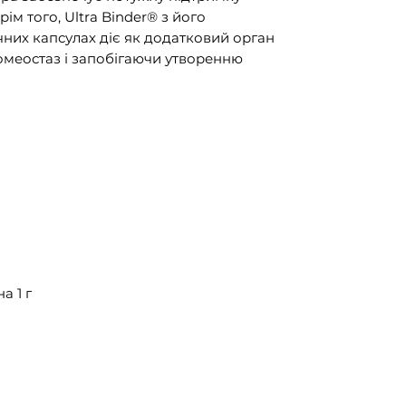
рім того, Ultra Binder® з його
них капсулах діє як додатковий орган
гомеостаз і запобігаючи утворенню
а 1 г