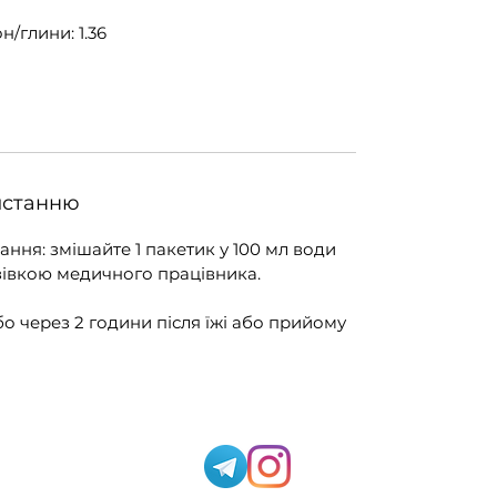
/глини: 1.36
истанню
ння: змішайте 1 пакетик у 100 мл води
азівкою медичного працівника.
о через 2 години після їжі або прийому