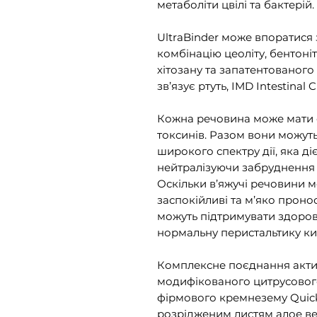
метаболіти цвілі та бактерій.
UltraBinder може впоратися
комбінацію цеоліту, бентоніт
хітозану та запатентованого 
зв’язує ртуть, IMD Intestinal C
Кожна речовина може мати си
токсинів. Разом вони можут
широкого спектру дії, яка д
нейтралізуючи забруднення 
Оскільки в’яжучі речовини 
заспокійливі та м’яко пронос
можуть підтримувати здоров
нормальну перистальтику ки
Комплексне поєднання активо
модифікованого цитрусового
фірмового кремнезему Quicksi
розрідженим листям алое ве