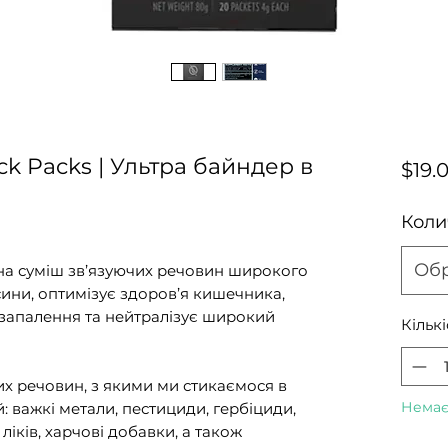
ick Packs | Ультра байндер в
$19.
Коли
Об
ьна суміш зв’язуючих речовин широкого
ксини, оптимізує здоров’я кишечника,
запалення та нейтралізує широкий
Кількі
х речовин, з якими ми стикаємося в
Немає
: важкі метали, пестициди, гербіциди,
ліків, харчові добавки, а також