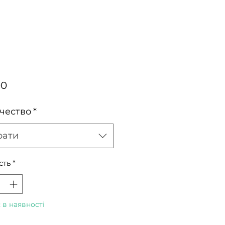
Ціна
00
чество
*
рати
сть
*
 в наявності