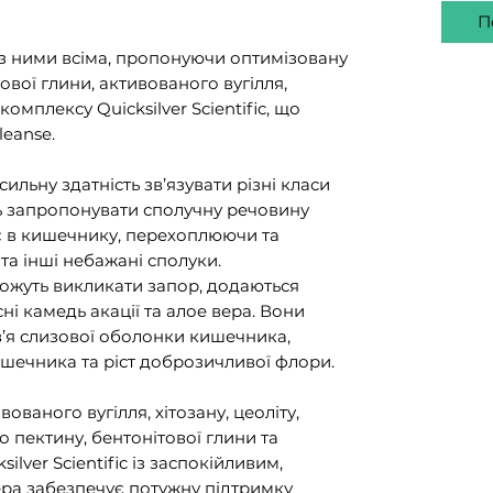
П
 з ними всіма, пропонуючи оптимізовану
ової глини, активованого вугілля,
комплексу Quicksilver Scientific, що
leanse.
льну здатність зв’язувати різні класи
ь запропонувати сполучну речовину
іє в кишечнику, перехоплюючи та
та інші небажані сполуки.
можуть викликати запор, додаються
ні камедь акації та алое вера. Вони
’я слизової оболонки кишечника,
шечника та ріст доброзичливої флори.
ваного вугілля, хітозану, цеоліту,
 пектину, бентонітової глини та
lver Scientific із заспокійливим,
ра забезпечує потужну підтримку