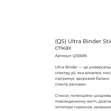
(QS) Ultra Binder St
стіках
Артикул: QS5686
Ultra Binder — це універсал
спектру дії, яка вловлює то
підтримує здоровий баланс 
спектр речовин.
Список потенційно шкідливи
повсякденному житті, довгий
імітатори гормонів, залишки 