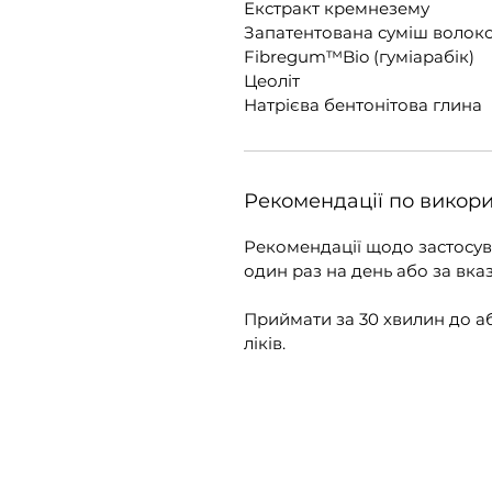
Екстракт кремнезему
Запатентована суміш волокон
Fibregum™Bio (гуміарабік)
Цеоліт
Натрієва бентонітова глина
Рекомендації по викор
Рекомендації щодо застосува
один раз на день або за вк
Приймати за 30 хвилин до аб
ліків.