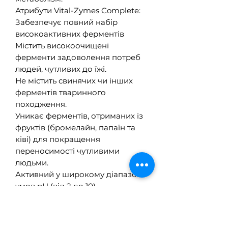
Атрибути Vital-Zymes Complete:
Забезпечує повний набір
високоактивних ферментів
Містить високоочищені
ферменти задоволення потреб
людей, чутливих до їжі.
Не містить свинячих чи інших
ферментів тваринного
походження.
Уникає ферментів, отриманих із
фруктів (бромелайн, папаїн та
ківі) для покращення
переносимості чутливими
людьми.
Активний у широкому діапазоні
умов pH (від 2 до 10),
благотворно впливає на весь
кишечник.
Надає широкий спектр