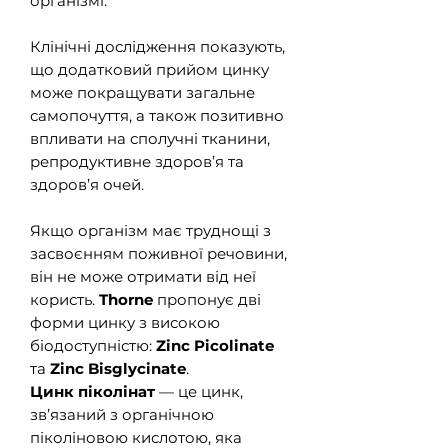
організмі.
Клінічні дослідження показують,
що додатковий прийом цинку
може покращувати загальне
самопочуття, а також позитивно
впливати на сполучні тканини,
репродуктивне здоров’я та
здоров’я очей.
Якщо організм має труднощі з
засвоєнням поживної речовини,
він не може отримати від неї
користь.
Thorne
пропонує дві
форми цинку з високою
біодоступністю:
Zinc Picolinate
та
Zinc Bisglycinate
.
Цинк піколінат
— це цинк,
зв’язаний з органічною
піколіновою кислотою, яка